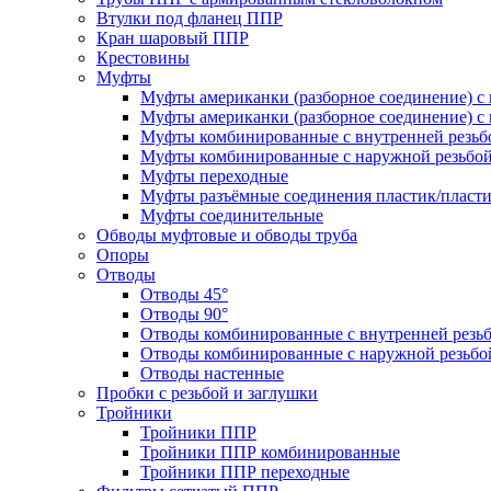
Втулки под фланец ППР
Кран шаровый ППР
Крестовины
Муфты
Муфты американки (разборное соединение) с 
Муфты американки (разборное соединение) с 
Муфты комбинированные с внутренней резьб
Муфты комбинированные с наружной резьбо
Муфты переходные
Муфты разъёмные соединения пластик/пласт
Муфты соединительные
Обводы муфтовые и обводы труба
Опоры
Отводы
Отводы 45°
Отводы 90°
Отводы комбинированные с внутренней резь
Отводы комбинированные с наружной резьбо
Отводы настенные
Пробки с резьбой и заглушки
Тройники
Тройники ППР
Тройники ППР комбинированные
Тройники ППР переходные