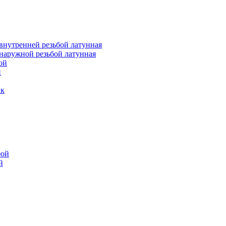
внутренней резьбой латунная
наружной резьбой латунная
ой
й
ик
бой
й