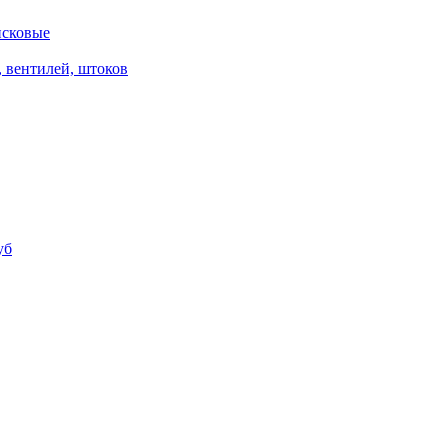
исковые
, вентилей, штоков
уб