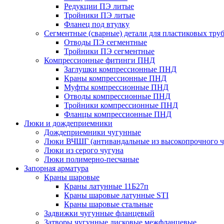
Редукции ПЭ литые
Тройники ПЭ литые
Фланец под втулку
Сегментные (сварные) детали для пластиковых тру
Отводы ПЭ сегментные
Тройники ПЭ сегментные
Компрессионные фитинги ПНД
Заглушки компрессионные ПНД
Краны компрессионные ПНД
Муфты компрессионные ПНД
Отводы компрессионные ПНД
Тройники компрессионные ПНД
Фланцы компрессионные ПНД
Люки и дождеприемники
Дождеприемники чугунные
Люки ВЧШГ (антивандальные из высокопрочного ч
Люки из серого чугуна
Люки полимерно-песчаные
Запорная арматура
Краны шаровые
Краны латунные 11Б27п
Краны шаровые латунные STI
Краны шаровые стальные
Задвижки чугунные фланцевый
Затворы чугунные дисковые межфланцевые