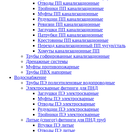
Отводы ПП канализационные
Тройники ПП канализационные
Муфты ПП канализационные
Редукции ПП канализационные
Ревизии ПП канализационные
Заглушки ПП канализационные
Патрубки ПП канализационные
Крестовины ПП канализационные
Переход канализационный ПП чугун/сталь
Хомуты канализационные ПП
Трубы гофрированные канализационные
Дренажные системы
Муфты противопожарные
Трубы ПВХ напорные
Водоснабжение
Трубы ПЭ полиэтиленовые водопроводные
Электросварные фитинги для ПНД
Заглушки ПЭ электросварные
Муфты ПЭ электросварные
Отводы ПЭ электросварные
Редукции ПЭ электросварные
Тройники ПЭ электросварные
Литые (спигот) фитинги для ПНД труб
Втулки ПЭ литые
Отводы ПЭ литые