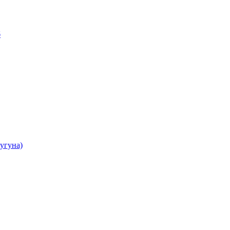
б
угуна)