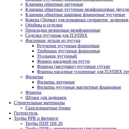
Клапаны обратные латунные
Клапаны обратные чугунные межфланцевые двухд
Клапаны обратные шаровые фланцевые чугунные
Ковера (Лючки) для пожарных гидрантов, задвижек
Обоймы и седелки
Прокладки резиновые межфланцевые
Седелка чугунная для ПЭ/ПВХ
Фасонные детали из чугуна
Редукции чугунные фланцевые
Тройники чугунные фланцевые
Угольник чугунный
Фланец насадной на чугун
Фланцы (заглушки) чугунные глухие
Фланцы насадные усиленные для ПЭ/ПВХ тр
Фильтры
Фильтры латунные
Фильтры чугунные магнитные фланцевые
Фланцы
Штоки для задвижек
Строительные материалы
Газосиликатные блоки
Геотекстиль
Трубы PPR и фитинги
Трубы ППР ПН 20
Трубы ППР с армированным стекловолокном