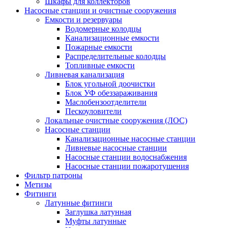
Шкафы для коллекторов
Насосные станции и очистные сооружения
Емкости и резервуары
Водомерные колодцы
Канализационные емкости
Пожарные емкости
Распределительные колодцы
Топливные емкости
Ливневая канализация
Блок угольной доочистки
Блок УФ обеззараживания
Маслобензоотделители
Пескоуловители
Локальные очистные сооружения (ЛОС)
Насосные станции
Канализационные насосные станции
Ливневые насосные станции
Насосные станции водоснабжения
Насосные станции пожаротушения
Фильтр патроны
Метизы
Фитинги
Латунные фитинги
Заглушка латунная
Муфты латунные