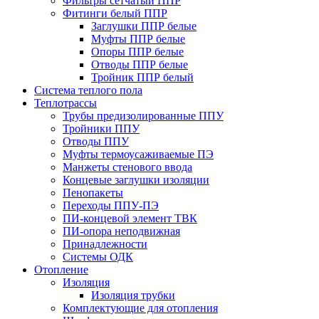
Фильтры сетчатый ППР
Фитинги белый ППР
Заглушки ППР белые
Муфты ППР белые
Опоры ППР белые
Отводы ППР белые
Тройник ППР белый
Система теплого пола
Теплотрассы
Трубы предизолированные ППУ
Тройники ППУ
Отводы ППУ
Муфты термоусаживаемые ПЭ
Манжеты стенового ввода
Концевые заглушки изоляции
Пенопакеты
Переходы ППУ-ПЭ
ПИ-концевой элемент ТВК
ПИ-опора неподвижная
Принадлежности
Системы ОДК
Отопление
Изоляция
Изоляция трубки
Комплектующие для отопления